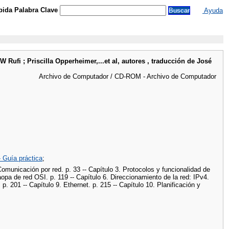
ida Palabra Clave
Ayuda
Rufi ; Priscilla Opperheimer,...et al, autores , traducción de José
Archivo de Computador / CD-ROM - Archivo de Computador
 Guía práctica
;
omunicación por red. p. 33 -- Capítulo 3. Protocolos y funcionalidad de
aopa de red OSI. p. 119 -- Capítulo 6. Direccionamiento de la red: IPv4.
p. 201 -- Capítulo 9. Ethernet. p. 215 -- Capítulo 10. Planificación y