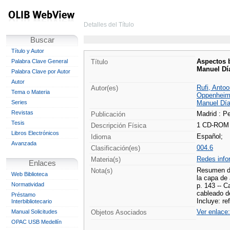
Detalles del Título
Buscar
Título y Autor
Aspectos b
Palabra Clave General
Título
Manuel Dí
Palabra Clave por Autor
Autor
Rufi, Antoo
Autor(es)
Tema o Materia
Oppenheimer
Series
Manuel Día
Revistas
Madrid : P
Publicación
Tesis
1 CD-ROM
Descripción Física
Libros Electrónicos
Español;
Idioma
Avanzada
004.6
Clasificación(es)
Redes info
Materia(s)
Enlaces
Resumen del
Nota(s)
Web Biblioteca
la capa de 
Normatividad
p. 143 -- C
cableado de
Préstamo
Incluye: re
Interbibliotecario
Ver enlace
Manual Solicitudes
Objetos Asociados
OPAC USB Medellín