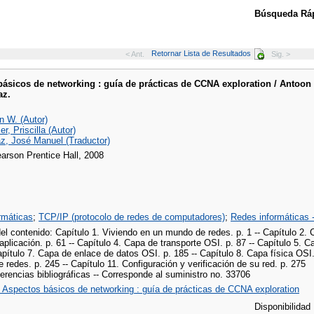
Búsqueda Ráp
Retornar Lista de Resultados
< Ant.
Sig. >
ásicos de networking : guía de prácticas de CCNA exploration / Antoon W 
az.
n W. (Autor)
, Priscilla (Autor)
z, José Manuel (Traductor)
earson Prentice Hall, 2008
rmáticas
;
TCP/IP (protocolo de redes de computadores)
;
Redes informáticas -
 contenido: Capítulo 1. Viviendo en un mundo de redes. p. 1 -- Capítulo 2. C
aplicación. p. 61 -- Capítulo 4. Capa de transporte OSI. p. 87 -- Capítulo 5. C
apítulo 7. Capa de enlace de datos OSI. p. 185 -- Capítulo 8. Capa física OSI. 
 redes. p. 245 -- Capítulo 11. Configuración y verificación de su red. p. 275
ferencias bibliográficas -- Corresponde al suministro no. 33706
: Aspectos básicos de networking : guía de prácticas de CCNA exploration
Disponibilidad