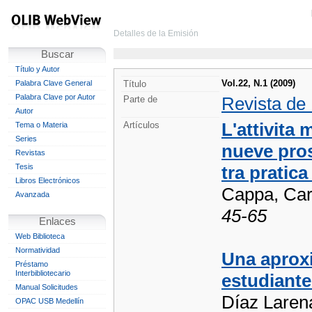
Detalles de la Emisión
Buscar
Título y Autor
Vol.22, N.1 (2009)
Palabra Clave General
Título
Palabra Clave por Autor
Revista de
Parte de
Autor
L'attivita
Artículos
Tema o Materia
Series
nueve pros
Revistas
Tesis
tra pratica
Libros Electrónicos
Cappa, Car
Avanzada
45-65
Enlaces
Web Biblioteca
Normatividad
Una aproxi
Préstamo
Interbibliotecario
estudiante
Manual Solicitudes
Díaz Larena
OPAC USB Medellín