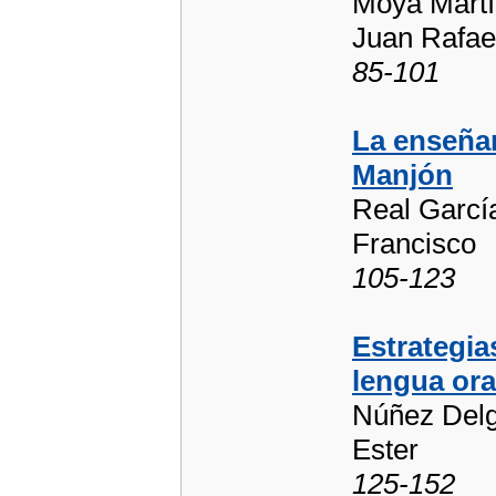
Moya Martí
Juan Rafae
85-101
La enseña
Manjón
Real García
Francisco
105-123
Estrategia
lengua ora
Núñez Delg
Ester
125-152