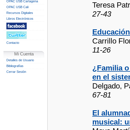
OPAC USB Cartagena
Teresa Patr
OPAC USB Cali
27-43
Recursos Digitales
Libros Electrónicos
Educación 
Carrillo Fl
Contacto
11-26
Mi Cuenta
Detalles de Usuario
¿Familia o
Bibliografías
Cerrar Sesión
en el sist
Delgado, P
67-81
El alumnad
musical: u