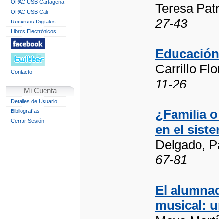
OPAC USB Cartagena
Teresa Patr
OPAC USB Cali
27-43
Recursos Digitales
Libros Electrónicos
Educación 
Carrillo Fl
Contacto
11-26
Mi Cuenta
Detalles de Usuario
¿Familia o
Bibliografías
Cerrar Sesión
en el sist
Delgado, P
67-81
El alumnad
musical: u