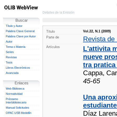
Detalles de la Emisión
Buscar
Título y Autor
Vol.22, N.1 (2009)
Palabra Clave General
Título
Palabra Clave por Autor
Revista de
Parte de
Autor
L'attivita
Artículos
Tema o Materia
Series
nueve pros
Revistas
Tesis
tra pratica
Libros Electrónicos
Cappa, Car
Avanzada
45-65
Enlaces
Web Biblioteca
Normatividad
Una aproxi
Préstamo
Interbibliotecario
estudiante
Manual Solicitudes
Díaz Larena
OPAC USB Medellín