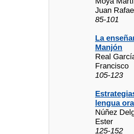
Moya Martí
Juan Rafae
85-101
La enseña
Manjón
Real García
Francisco
105-123
Estrategia
lengua ora
Núñez Delg
Ester
125-152