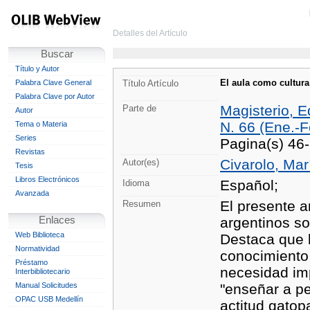
Detalles del Artículo
Buscar
Título y Autor
El aula como cultur
Palabra Clave General
Título Artículo
Palabra Clave por Autor
Magisterio, E
Parte de
Autor
N. 66 (Ene.-F
Tema o Materia
Series
Pagina(s) 46
Revistas
Civarolo, Mar
Autor(es)
Tesis
Libros Electrónicos
Español;
Idioma
Avanzada
El presente a
Resumen
Enlaces
argentinos so
Web Biblioteca
Destaca que l
Normatividad
conocimiento 
Préstamo
necesidad im
Interbibliotecario
Manual Solicitudes
"enseñar a pe
OPAC USB Medellín
actitud gatop