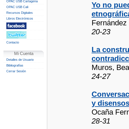
OPAC USB Cartagena
Yo no pued
OPAC USB Cali
etnográfic
Recursos Digitales
Libros Electrónicos
Fernández 
20-23
Contacto
La constru
Mi Cuenta
contradicc
Detalles de Usuario
Muros, Bea
Bibliografías
Cerrar Sesión
24-27
Conversac
y disensos
Ocaña Fern
28-31