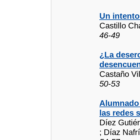
Un intento
Castillo Ch
46-49
¿La deser
desencuen
Castaño Vi
50-53
Alumnado 
las redes 
Díez Gutiér
; Díaz Nafr