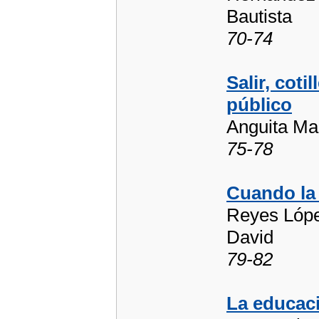
Bautista
70-74
Salir, coti
público
Anguita Mar
75-78
Cuando la 
Reyes López
David
79-82
La educaci