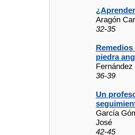
¿Aprender
Aragón Carr
32-35
Remedios Z
piedra ang
Fernández 
36-39
Un profeso
seguimient
García Góm
José
42-45