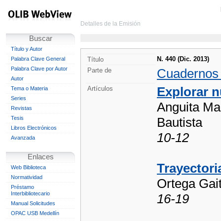
Detalles de la Emisión
Buscar
Título y Autor
N. 440 (Dic. 2013)
Palabra Clave General
Título
Palabra Clave por Autor
Cuadernos
Parte de
Autor
Explorar n
Artículos
Tema o Materia
Series
Anguita Mar
Revistas
Tesis
Bautista
Libros Electrónicos
10-12
Avanzada
Enlaces
Trayectori
Web Biblioteca
Normatividad
Ortega Gai
Préstamo
Interbibliotecario
16-19
Manual Solicitudes
OPAC USB Medellín