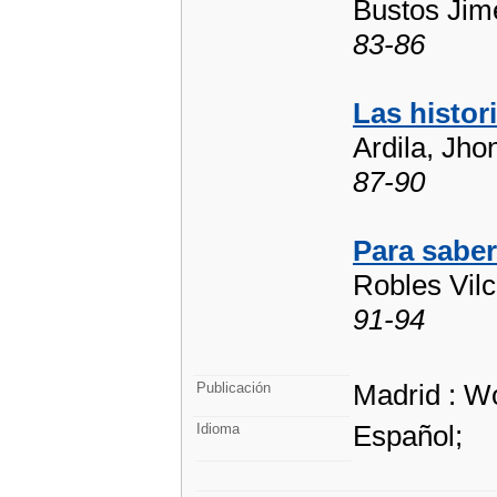
Bustos Jim
83-86
Las histori
Ardila, Jho
87-90
Para sabe
Robles Vil
91-94
Madrid : Wo
Publicación
Español;
Idioma