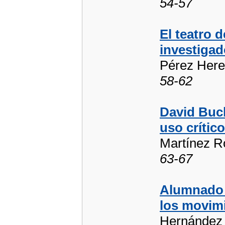
54-57
El teatro 
investigad
Pérez Here
58-62
David Buck
uso crític
Martínez R
63-67
Alumnado e
los movimi
Hernández 