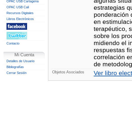
algunas situa
OPAC USB Cartagena
estrategias q
OPAC USB Cali
Recursos Digitales
ponderación d
Libros Electrónicos
en estimulaci
terapéutico, 
sobre los pro
midiendo el i
Contacto
respuestas fi
Mi Cuenta
correlación e
Detalles de Usuario
de metodolog
Bibliografías
Ver libro elec
Objetos Asociados
Cerrar Sesión