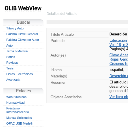
Detalles del Artículo
Buscar
Título y Autor
Deserción 
Palabra Clave General
Título Artículo
Palabra Clave por Autor
Educación
Parte de
Vol. 16, n.
Autor
Pagina(s) 
Tema o Materia
Olave Arias
Autor(es)
Series
Rojas Garcí
Revistas
Cisneros E
Tesis
Español;
Idioma
Libros Electrónicos
Deserción 
Materia(s)
Avanzada
El artículo
Resumen
desarrollo 
Enlaces
generan dif
Ver libro e
Objetos Asociados
Web Biblioteca
Normatividad
Préstamo
Interbibliotecario
Manual Solicitudes
OPAC USB Medellín