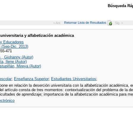
Búsqueda Ráp
Retornar Lista de Resultados
< Ant.
Sig. >
universitaria y alfabetización académica
 y Educadores
3 (Sep-Dic. 2013)
455-471
 , Giohanny (Autor)
a, Ilene (Autor)
stupiñán, Mireya (Autor)
escolar
;
Enseñanza Superior
;
Estudiantes Universitarios
;
 pone en relación la deserción universitaria con la alfabetización académica, en
del artículo consta de tres momentos: contextualización del problema de la de
icultades de aprendizaje; importancia de la alfabetización académica para mej
lectrónico