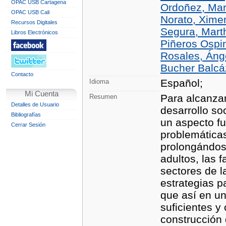
OPAC USB Cartagena
Ordoñez, Mar
OPAC USB Cali
Norato, Ximen
Recursos Digitales
Segura, Mart
Libros Electrónicos
Piñeros Ospin
Rosales, Ánge
Bucher Balcáz
Contacto
Español;
Idioma
Mi Cuenta
Para alcanzar
Resumen
Detalles de Usuario
desarrollo soc
Bibliografías
un aspecto fu
Cerrar Sesión
problemáticas
prolongándos
adultos, las f
sectores de l
estrategias p
que así en un
suficientes y
construcción 