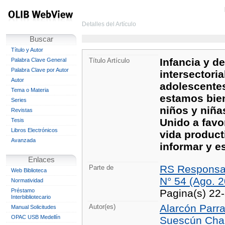
Detalles del Artículo
Buscar
Título y Autor
Infancia y de
Palabra Clave General
Título Artículo
Palabra Clave por Autor
intersectoria
Autor
adolescentes
Tema o Materia
estamos bien
Series
niños y niña
Revistas
Unido a favo
Tesis
Libros Electrónicos
vida producti
Avanzada
informar y e
Enlaces
RS Responsab
Parte de
Web Biblioteca
N° 54 (Ago. 
Normatividad
Préstamo
Pagina(s) 22
Interbibliotecario
Alarcón Parra
Autor(es)
Manual Solicitudes
OPAC USB Medellín
Suescún Chap