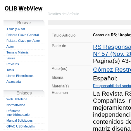
Detalles del Artículo
Buscar
Título y Autor
Casos de RS; Utopía;
Palabra Clave General
Título Artículo
Palabra Clave por Autor
RS Responsab
Parte de
Autor
N° 57 (Nov. 2
Tema o Materia
Series
Pagina(s) 43
Revistas
Gómez Restre
Autor(es)
Tesis
Libros Electrónicos
Español;
Idioma
Avanzada
Responsabilidad socia
Materia(s)
La Revista RS
Resumen
Enlaces
Compañías, r
Web Biblioteca
Normatividad
mejoramiento.
Préstamo
independencia
Interbibliotecario
contenidos d
Manual Solicitudes
OPAC USB Medellín
matriz diseña