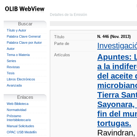
Detalles de la Emisión
Buscar
Título y Autor
N. 446 (Nov. 2013)
Palabra Clave General
Título
Palabra Clave por Autor
Investigaci
Parte de
Autor
Apuntes: L
Artículos
Tema o Materia
Series
a la indif
Revistas
Tesis
del aceite
Libros Electrónicos
microbiano
Avanzada
Tierra San
Enlaces
Sayonara, 
Web Biblioteca
Normatividad
fin del mu
Préstamo
Interbibliotecario
tortugas.
Manual Solicitudes
Ravindran, 
OPAC USB Medellín