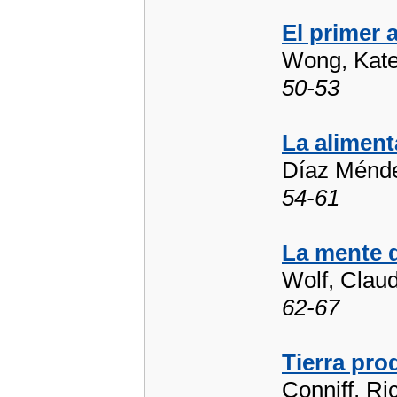
El primer 
Wong, Kat
50-53
La aliment
Díaz Ménde
54-61
La mente d
Wolf, Claud
62-67
Tierra pro
Conniff, Ri