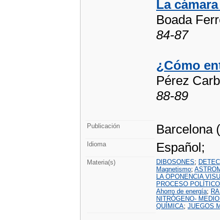
La cámara 
Boada Ferr
84-87
¿Cómo ent
Pérez Carba
88-89
Barcelona (
Publicación
Español;
Idioma
DIBOSONES
;
DETEC
Materia(s)
Magnetismo
;
ASTRO
LA OPONENCIA VIS
PROCESO POLÍTICO
Ahorro de energía
;
RA
NITRÓGENO- MEDIO
QUÍMICA
;
JUEGOS 