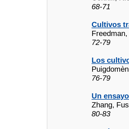
68-71
Cultivos t
Freedman, 
72-79
Los cultiv
Puigdomèn
76-79
Un ensayo 
Zhang, Fusu
80-83