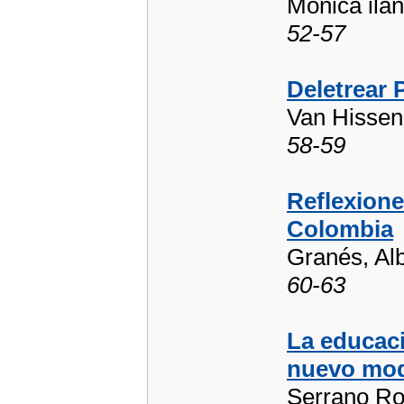
Mónica ila
52-57
Deletrear 
Van Hissen
58-59
Reflexione
Colombia
Granés, Alb
60-63
La educaci
nuevo mod
Serrano Ro