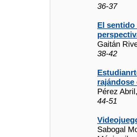
36-37
El sentido
perspecti
Gaitán Rive
38-42
Estudianr
rajándose
Pérez Abril
44-51
Videojuego
Sabogal Mo