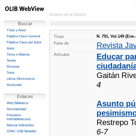
Detalles de la Emisión
Buscar
Título y Autor
N. 791, Vol.149 (Ene.
Palabra Clave General
Título
Palabra Clave por Autor
Revista Ja
Parte de
Autor
Educar par
Artículos
Tema o Materia
Series
ciudadanía
Revistas
Tesis
Gaitán Rive
Libros Electrónicos
4
Avanzada
Enlaces
Asunto pú
Web Biblioteca
Normatividad
pesimismo 
Préstamo
Interbibliotecario
Restrepo To
Manual Solicitudes
6-7
OPAC USB Medellín