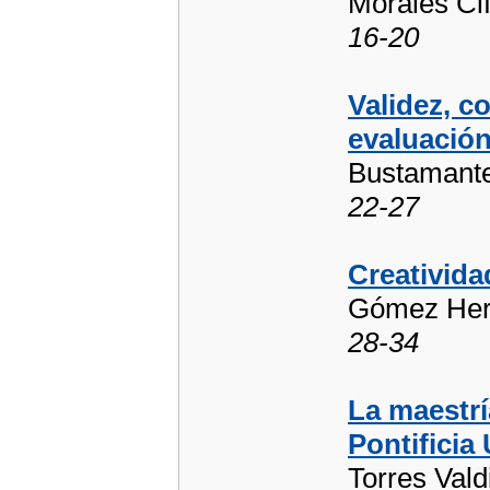
Morales Ci
16-20
Validez, c
evaluació
Bustamante
22-27
Creativida
Gómez Hern
28-34
La maestrí
Pontificia
Torres Vald