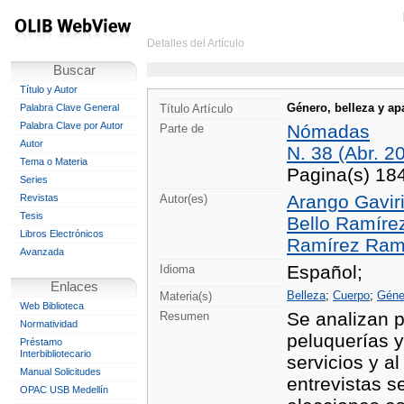
Detalles del Artículo
Buscar
Título y Autor
Género, belleza y apa
Palabra Clave General
Título Artículo
Palabra Clave por Autor
Nómadas
Parte de
Autor
N. 38 (Abr. 2
Tema o Materia
Pagina(s) 18
Series
Arango Gaviri
Revistas
Autor(es)
Tesis
Bello Ramírez
Libros Electrónicos
Ramírez Ramír
Avanzada
Español;
Idioma
Enlaces
Belleza
;
Cuerpo
;
Géne
Materia(s)
Web Biblioteca
Se analizan p
Resumen
Normatividad
peluquerías y
Préstamo
Interbibliotecario
servicios y a
Manual Solicitudes
entrevistas 
OPAC USB Medellín