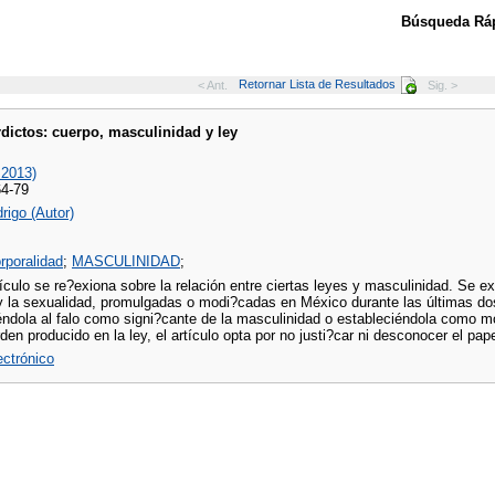
Búsqueda Ráp
Retornar Lista de Resultados
< Ant.
Sig. >
rdictos: cuerpo, masculinidad y ley
 2013)
64-79
drigo (Autor)
rporalidad
;
MASCULINIDAD
;
ículo se re?exiona sobre la relación entre ciertas leyes y masculinidad. Se e
y la sexualidad, promulgadas o modi?cadas en México durante las últimas do
éndola al falo como signi?cante de la masculinidad o estableciéndola como mo
orden producido en la ley, el artículo opta por no justi?car ni desconocer el pa
lectrónico