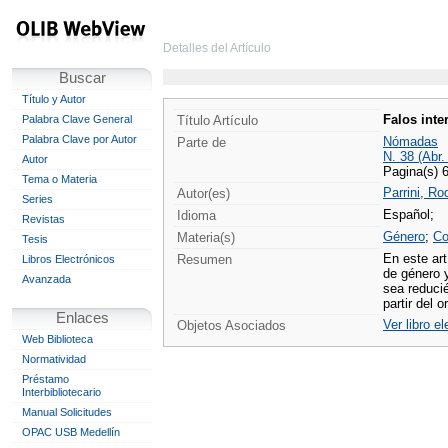
Detalles del Artículo
Buscar
Título y Autor
Falos inte
Palabra Clave General
Título Artículo
Palabra Clave por Autor
Nómadas
Parte de
N. 38 (Abr.
Autor
Pagina(s) 
Tema o Materia
Parrini, Ro
Autor(es)
Series
Español;
Idioma
Revistas
Género
;
Co
Materia(s)
Tesis
En este art
Resumen
Libros Electrónicos
de género 
Avanzada
sea reduci
partir del 
Enlaces
Ver libro e
Objetos Asociados
Web Biblioteca
Normatividad
Préstamo
Interbibliotecario
Manual Solicitudes
OPAC USB Medellín