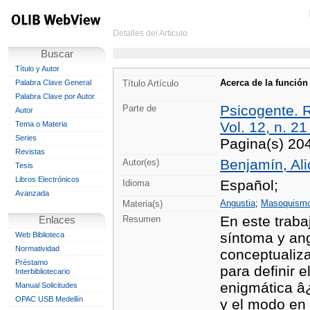
Detalles del Artículo
Buscar
Título y Autor
Acerca de la función
Palabra Clave General
Título Artículo
Palabra Clave por Autor
Psicogente. R
Parte de
Autor
Vol. 12, n. 21
Tema o Materia
Series
Pagina(s) 20
Revistas
Benjamín, Ali
Autor(es)
Tesis
Libros Electrónicos
Español;
Idioma
Avanzada
Angustia
;
Masoquism
Materia(s)
En este traba
Resumen
Enlaces
síntoma y ang
Web Biblioteca
Normatividad
conceptualiza
Préstamo
para definir e
Interbibliotecario
enigmática â¿
Manual Solicitudes
OPAC USB Medellín
y el modo en 