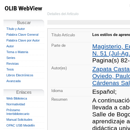
Detalles del Artículo
Buscar
Título y Autor
Los estilos de apren
Palabra Clave General
Título Artículo
Palabra Clave por Autor
Magisterio, E
Parte de
Autor
N. 51 (Jul-Ag
Tema o Materia
Series
Pagina(s) 82
Revistas
Zapata Casta
Autor(es)
Tesis
Oviedo, Paulo
Libros Electrónicos
Avanzada
Cárdenas Salg
Español;
Idioma
Enlaces
Web Biblioteca
A continuació
Resumen
Normatividad
llevada a cab
Préstamo
Salle de Bogot
Interbibliotecario
Manual Solicitudes
aprendizaje a
OPAC USB Medellín
didáctica uni