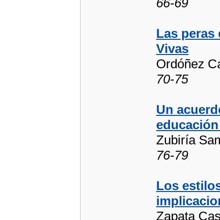
66-69
Las peras
Vivas
Ordóñez Ca
70-75
Un acuerdo
educación
Zubiría Sam
76-79
Los estil
implicacio
Zapata Cast