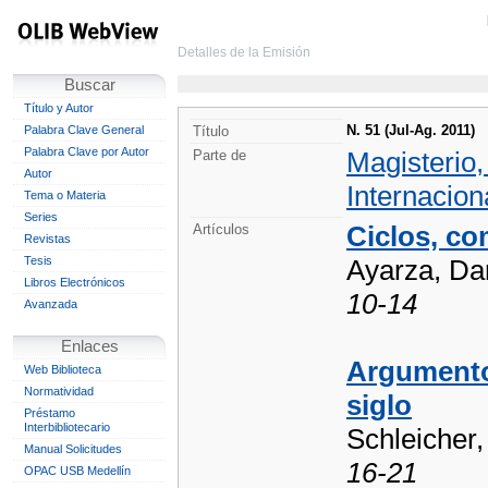
Detalles de la Emisión
Buscar
Título y Autor
N. 51 (Jul-Ag. 2011)
Palabra Clave General
Título
Palabra Clave por Autor
Magisterio
Parte de
Autor
Internacion
Tema o Materia
Series
Ciclos, co
Artículos
Revistas
Tesis
Ayarza, Da
Libros Electrónicos
10-14
Avanzada
Enlaces
Argumentos
Web Biblioteca
Normatividad
siglo
Préstamo
Interbibliotecario
Schleicher
Manual Solicitudes
16-21
OPAC USB Medellín