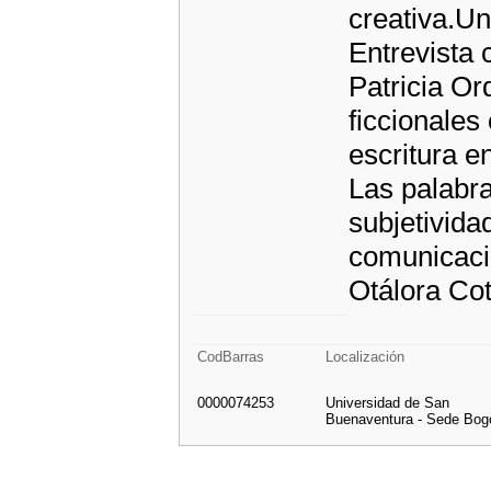
creativa.Un
Entrevista 
Patricia Or
ficcionales
escritura e
Las palabr
subjetivida
comunicació
Otálora Cot
CodBarras
Localización
0000074253
Universidad de San
Buenaventura - Sede Bog