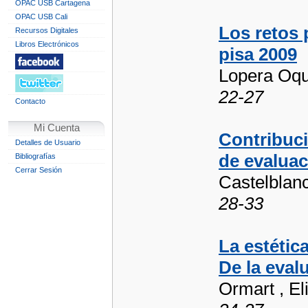
OPAC USB Cartagena
OPAC USB Cali
Los retos 
Recursos Digitales
Libros Electrónicos
pisa 2009
Lopera Oqu
22-27
Contacto
Mi Cuenta
Contribuci
Detalles de Usuario
de evaluac
Bibliografías
Cerrar Sesión
Castelblan
28-33
La estétic
De la eval
Ormart , El