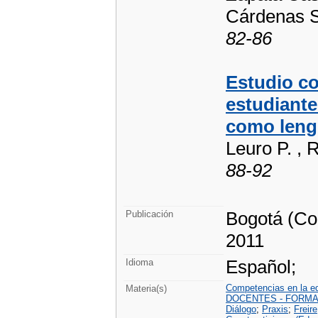
Cárdenas S
82-86
Estudio co
estudiante
como leng
Leuro P. , 
88-92
Bogotá (Col
Publicación
2011
Español;
Idioma
Competencias en la e
Materia(s)
DOCENTES - FORM
Diálogo
;
Praxis
;
Freire