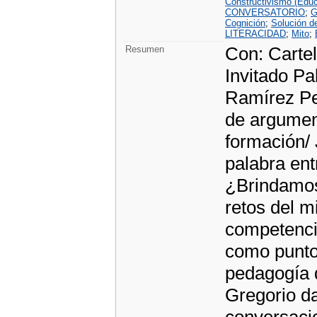
Constructivismo (Educ
CONVERSATORIO
;
G
Cognición
;
Solución d
LITERACIDAD
;
Mito
;
Con: Cartel
Resumen
Invitado Pa
Ramírez Peñ
de argument
formación/ 
palabra ent
¿Brindamos 
retos del m
competenci
como punto 
pedagogía d
Gregorio da