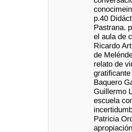
conversacio
conocimein
p.40 Didác
Pastrana. 
el aula de 
Ricardo Ar
de Melénde
relato de v
gratificant
Baquero Gar
Guillermo 
escuela com
incertidumb
Patricia Or
apropiación