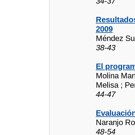
34-37
Resultados
2009
Méndez Suá
38-43
El program
Molina Mant
Melisa ; Pe
44-47
Evaluación
Naranjo Ro
48-54