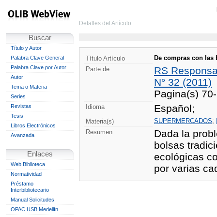
Detalles del Artículo
Buscar
Título y Autor
De compras con las 
Palabra Clave General
Título Artículo
Palabra Clave por Autor
RS Responsab
Parte de
Autor
N° 32 (2011)
Tema o Materia
Pagina(s) 70
Series
Español;
Revistas
Idioma
Tesis
SUPERMERCADOS
;
Materia(s)
Libros Electrónicos
Dada la probl
Resumen
Avanzada
bolsas tradic
Enlaces
ecológicas co
Web Biblioteca
por varias c
Normatividad
Préstamo
Interbibliotecario
Manual Solicitudes
OPAC USB Medellín