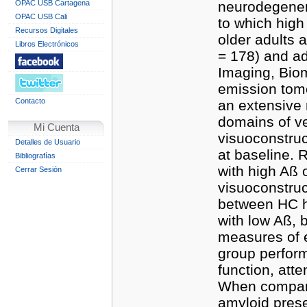
OPAC USB Cartagena
neurodegener
OPAC USB Cali
to which high
Recursos Digitales
older adults 
Libros Electrónicos
= 178) and ad
Imaging, Biom
emission tom
Contacto
an extensive 
domains of ve
Mi Cuenta
visuoconstruc
Detalles de Usuario
at baseline. 
Bibliografías
with high Aß 
Cerrar Sesión
visuoconstru
between HC h
with low Aß,
measures of 
group perfor
function, att
When compare
amyloid prese