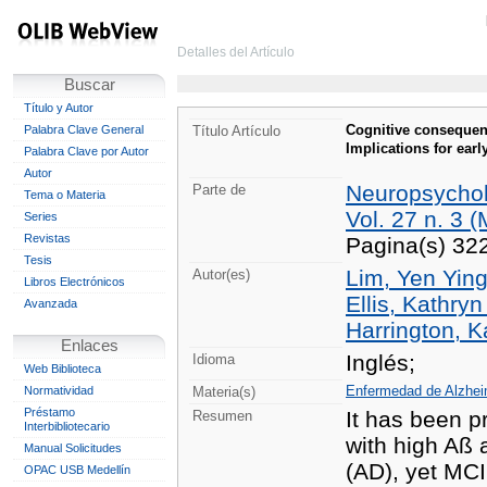
Detalles del Artículo
Buscar
Título y Autor
Cognitive consequenc
Palabra Clave General
Título Artículo
Implications for ear
Palabra Clave por Autor
Autor
Neuropsycho
Parte de
Tema o Materia
Vol. 27 n. 3 
Series
Revistas
Pagina(s) 32
Tesis
Lim, Yen Ying
Autor(es)
Libros Electrónicos
Ellis, Kathryn
Avanzada
Harrington, K
Enlaces
Inglés;
Idioma
Web Biblioteca
Enfermedad de Alzhei
Normatividad
Materia(s)
Préstamo
It has been p
Resumen
Interbibliotecario
with high Aß 
Manual Solicitudes
(AD), yet MCI
OPAC USB Medellín