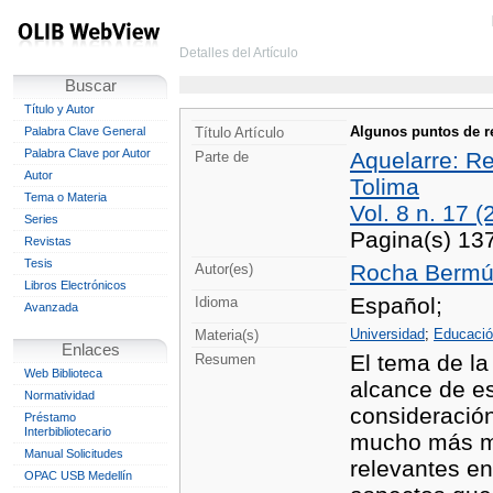
Detalles del Artículo
Buscar
Título y Autor
Algunos puntos de r
Palabra Clave General
Título Artículo
Palabra Clave por Autor
Aquelarre: Re
Parte de
Autor
Tolima
Tema o Materia
Vol. 8 n. 17 (
Series
Pagina(s) 13
Revistas
Tesis
Rocha Bermúd
Autor(es)
Libros Electrónicos
Español;
Idioma
Avanzada
Universidad
;
Educació
Materia(s)
Enlaces
El tema de la
Resumen
Web Biblioteca
alcance de es
Normatividad
consideración
Préstamo
Interbibliotecario
mucho más mo
Manual Solicitudes
relevantes en
OPAC USB Medellín