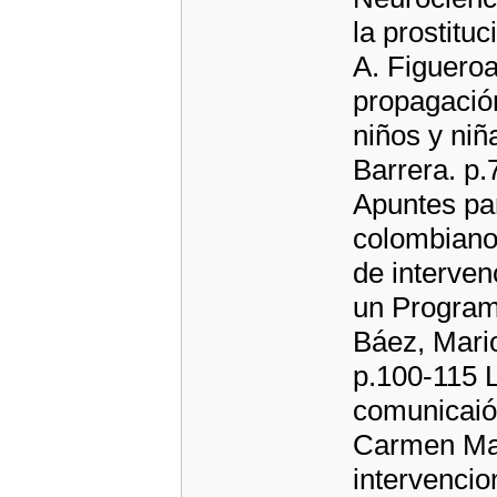
la prostitu
A. Figuero
propagación
niños y niñ
Barrera. p.
Apuntes par
colombiano 
de interven
un Programa
Báez, Mari
p.100-115 L
comunicaión
Carmen Maff
intervencio