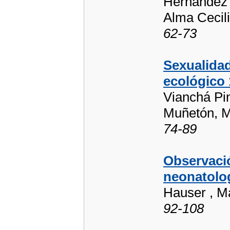
Hernández 
Alma Cecil
62-73
Sexualidad
ecológico 
Vianchá Pi
Muñetón, M
74-89
Observaci
neonatolog
Hauser , Ma
92-108