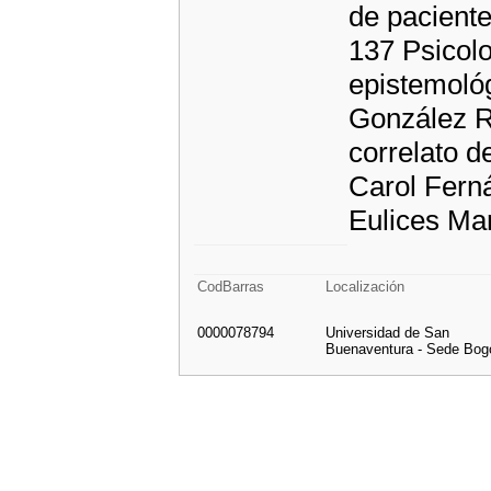
de pacient
137 Psicolo
epistemoló
González R
correlato d
Carol Fern
Eulices Ma
CodBarras
Localización
0000078794
Universidad de San
Buenaventura - Sede Bog