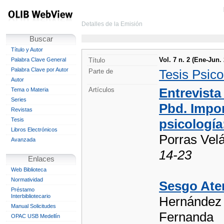
Detalles de la Emisión
Buscar
Título y Autor
Vol. 7 n. 2 (Ene-Jun.
Palabra Clave General
Título
Palabra Clave por Autor
Tesis Psico
Parte de
Autor
Entrevista
Artículos
Tema o Materia
Series
Pbd. Impo
Revistas
Tesis
psicología:
Libros Electrónicos
Porras Vel
Avanzada
14-23
Enlaces
Web Biblioteca
Normatividad
Sesgo Aten
Préstamo
Interbibliotecario
Hernández 
Manual Solicitudes
Fernanda
OPAC USB Medellín