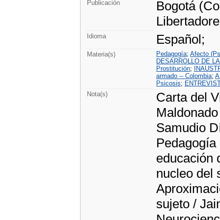
Bogotá (Col
Publicación
Libertadore
Español;
Idioma
Pedagogía
;
Afecto (Ps
Materia(s)
DESARROLLO DE L
Prostitución
;
INAUST
armado -- Colombia
;
A
Psicosis
;
ENTREVIST
Carta del V
Nota(s)
Maldonado 
Samudio Día
Pedagogía d
educación q
nucleo del 
Aproximacio
sujeto / Ja
Neurocienci