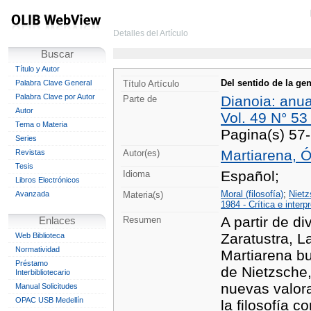
Detalles del Artículo
Buscar
Título y Autor
Del sentido de la ge
Palabra Clave General
Título Artículo
Palabra Clave por Autor
Dianoia: anuar
Parte de
Autor
Vol. 49 N° 53
Tema o Materia
Pagina(s) 57
Series
Martiarena, Ó
Revistas
Autor(es)
Tesis
Español;
Idioma
Libros Electrónicos
Moral (filosofía)
;
Nietz
Avanzada
Materia(s)
1984 - Crítica e interp
A partir de d
Resumen
Enlaces
Zaratustra, L
Web Biblioteca
Normatividad
Martiarena bu
Préstamo
de Nietzsche, 
Interbibliotecario
nuevas valora
Manual Solicitudes
OPAC USB Medellín
la filosofía 