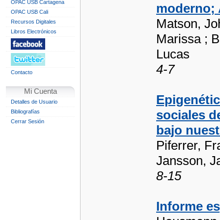
OPAC USB Cartagena
moderno; A
OPAC USB Cali
Matson, Jo
Recursos Digitales
Libros Electrónicos
Marissa ; B
Lucas
4-7
Contacto
Mi Cuenta
Epigenétic
Detalles de Usuario
sociales d
Bibliografías
Cerrar Sesión
bajo nuest
Piferrer, F
Jansson, Ja
8-15
Informe es