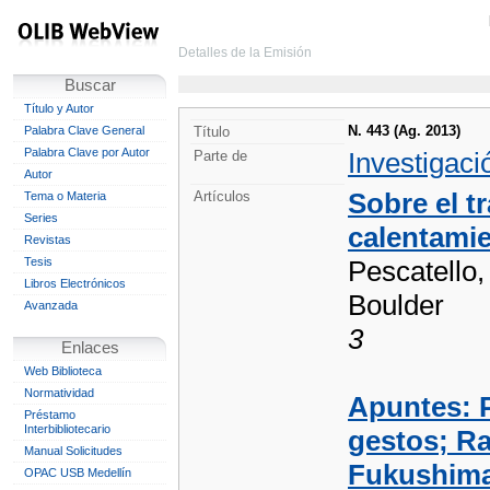
Detalles de la Emisión
Buscar
Título y Autor
N. 443 (Ag. 2013)
Palabra Clave General
Título
Palabra Clave por Autor
Investigaci
Parte de
Autor
Sobre el t
Artículos
Tema o Materia
Series
calentamie
Revistas
Tesis
Pescatello,
Libros Electrónicos
Boulder
Avanzada
3
Enlaces
Web Biblioteca
Normatividad
Apuntes: P
Préstamo
Interbibliotecario
gestos; Ra
Manual Solicitudes
Fukushima;
OPAC USB Medellín