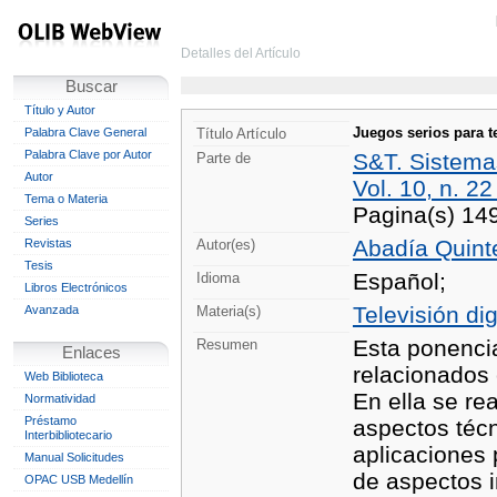
Detalles del Artículo
Buscar
Título y Autor
Juegos serios para tel
Palabra Clave General
Título Artículo
Palabra Clave por Autor
S&T. Sistema
Parte de
Autor
Vol. 10, n. 22
Tema o Materia
Pagina(s) 14
Series
Abadía Quinte
Revistas
Autor(es)
Tesis
Español;
Idioma
Libros Electrónicos
Televisión dig
Avanzada
Materia(s)
Esta ponencia
Resumen
Enlaces
relacionados c
Web Biblioteca
En ella se re
Normatividad
Préstamo
aspectos técn
Interbibliotecario
aplicaciones 
Manual Solicitudes
de aspectos i
OPAC USB Medellín