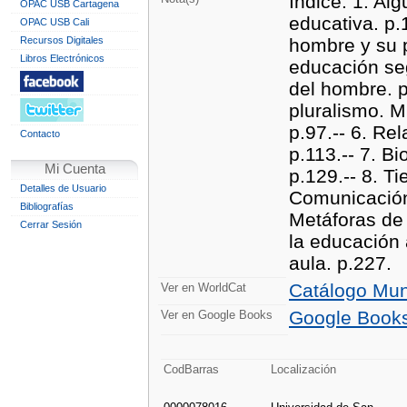
Índice. 1. Al
OPAC USB Cartagena
educativa. p
OPAC USB Cali
Recursos Digitales
hombre y su p
Libros Electrónicos
educación seg
del hombre. p
pluralismo. Mu
p.97.-- 6. Re
Contacto
p.113.-- 7. 
Mi Cuenta
p.129.-- 8. Ti
Detalles de Usuario
Comunicación 
Bibliografías
Metáforas de 
Cerrar Sesión
la educación 
aula. p.227.
Catálogo Mun
Ver en WorldCat
Google Book
Ver en Google Books
CodBarras
Localización