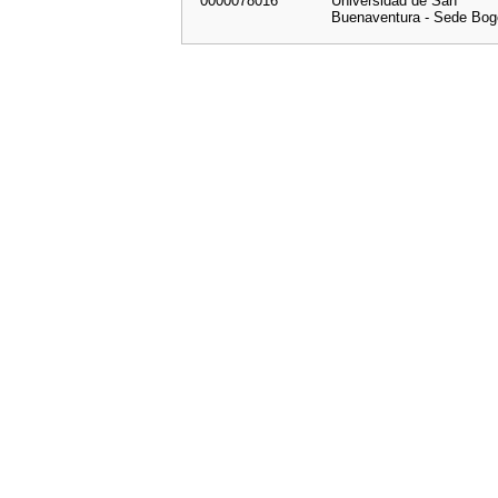
0000078016
Universidad de San
Buenaventura - Sede Bog