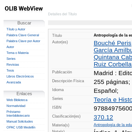
Detalles del Título
Buscar
Título y Autor
Antropología de la 
Palabra Clave General
Título
Palabra Clave por Autor
Bouché Peris,
Autor(es)
Autor
García Amilbu
Tema o Materia
Quintana Cab
Series
Ruiz Corbella
Revistas
Tesis
Madrid : Edito
Publicación
Libros Electrónicos
255 páginas; 
Descripción Física
Avanzada
Español;
Idioma
Enlaces
Teoría e Hist
Series
Web Biblioteca
Normatividad
9788497560
ISBN
Préstamo
Interbibliotecario
370.12
Clasificación(es)
Manual Solicitudes
Antropología de la ed
Materia(s)
OPAC USB Medellín
Nota(s)