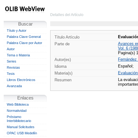
Detalles del Artículo
Buscar
Título y Autor
Evaluació
Palabra Clave General
Título Artículo
Palabra Clave por Autor
Avances en
Parte de
Vol. 6 (19
Autor
Pagina(s) 
Tema o Materia
Fernández -
Autor(es)
Series
Español;
Idioma
Revistas
Evaluación
Materia(s)
Tesis
La evaluac
Resumen
Libros Electrónicos
importante
Avanzada
Enlaces
Web Biblioteca
Normatividad
Préstamo
Interbibliotecario
Manual Solicitudes
OPAC USB Medellín