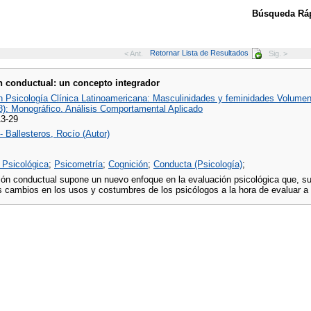
Búsqueda Ráp
Retornar Lista de Resultados
< Ant.
Sig. >
n conductual: un concepto integrador
 Psicología Clínica Latinoamericana: Masculinidades y feminidades Volume
88): Monográfico. Análisis Comportamental Aplicado
13-29
 Ballesteros, Rocío (Autor)
 Psicológica
;
Psicometría
;
Cognición
;
Conducta (Psicología)
;
ión conductual supone un nuevo enfoque en la evaluación psicológica que, sur
s cambios en los usos y costumbres de los psicólogos a la hora de evaluar a