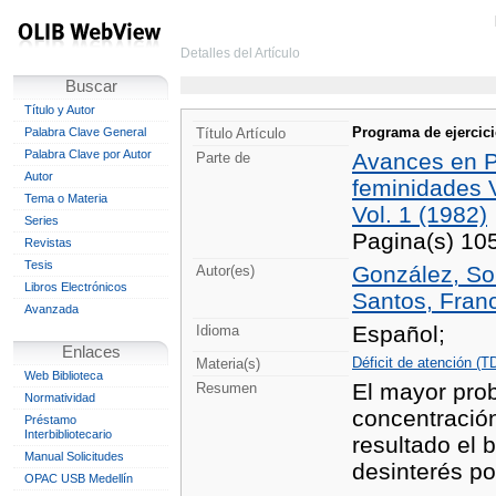
Detalles del Artículo
Buscar
Título y Autor
Programa de ejercici
Palabra Clave General
Título Artículo
Palabra Clave por Autor
Avances en P
Parte de
Autor
feminidades 
Tema o Materia
Vol. 1 (1982)
Series
Pagina(s) 10
Revistas
Tesis
González, Son
Autor(es)
Libros Electrónicos
Santos, Franc
Avanzada
Español;
Idioma
Enlaces
Déficit de atención (T
Materia(s)
Web Biblioteca
El mayor prob
Resumen
Normatividad
concentración
Préstamo
Interbibliotecario
resultado el 
Manual Solicitudes
desinterés po
OPAC USB Medellín