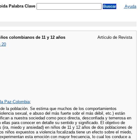
ida Palabra Clave
Ayuda
niños colombianos de 11 y 12 años
Artículo de Revista
n 20
 la Paz-Colombia
;
te de la población. Se estima que muchos de los comportamientos
olencia sexual, e abuso del más fuerte sobr el más débil, etc.) están
lifican a nuestra sociedad como poco directa, desconfiada y temerosa en
llas para conocer en detalle su sentido y significado. El objetivo de
es (ira, miedo y ansiedad) en niños de 11 y 12 años de dos poblaciones de
os niños expuestos a violencia focalizada tiene un efecto sobre el miedo,
experimentan esta emoción con mayor frecuencia, lo cual los conduce a