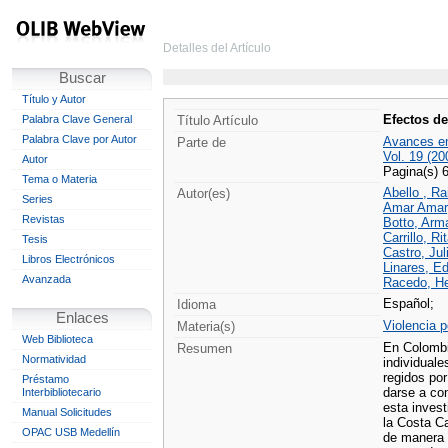
Detalles del Artículo
Buscar
Título y Autor
Efectos de
Palabra Clave General
Título Artículo
Palabra Clave por Autor
Avances en
Parte de
Vol. 19 (20
Autor
Pagina(s) 
Tema o Materia
Abello , R
Autor(es)
Series
Amar Amar,
Revistas
Botto, Arm
Carrillo, Ri
Tesis
Castro, Jul
Libros Electrónicos
Linares, Ed
Avanzada
Racedo, He
Español;
Idioma
Enlaces
Violencia p
Materia(s)
Web Biblioteca
En Colombi
Resumen
Normatividad
individuale
regidos po
Préstamo
darse a con
Interbibliotecario
esta invest
Manual Solicitudes
la Costa Ca
OPAC USB Medellín
de manera 