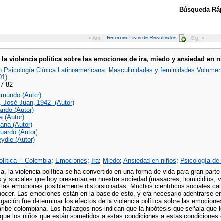
Búsqueda Ráp
Retornar Lista de Resultados
< Ant.
Sig. >
 la violencia política sobre las emociones de ira, miedo y ansiedad en 
 Psicología Clínica Latinoamericana: Masculinidades y feminidades Volume
01)
67-82
aimundo (Autor)
 José Juan, 1942- (Autor)
ando (Autor)
ta (Autor)
iana (Autor)
uardo (Autor)
ydie (Autor)
olítica -- Colombia
;
Emociones
;
Ira
;
Miedo
;
Ansiedad en niños
;
Psicología de
a, la violencia política se ha convertido en una forma de vida para gran par
s y sociales que hoy presentan en nuestra sociedad (masacres, homicidios, vi
r las emociones posiblemente distorsionadas. Muchos científicos sociales ca
ocer. Las emociones están en la base de esto, y era necesario adentrarse en e
igación fue determinar los efectos de la violencia política sobre las emocion
ribe colombiana. Los hallazgos nos indican que la hipótesis que señala que l
que los niños que están sometidos a estas condiciones a estas condiciones 