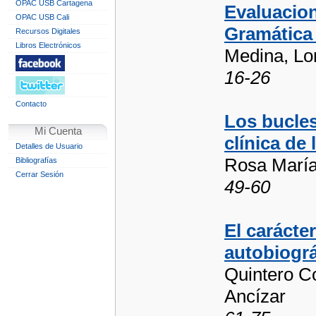
OPAC USB Cartagena
Evaluacion
OPAC USB Cali
Gramática 
Recursos Digitales
Libros Electrónicos
Medina, Lor
16-26
Contacto
Los bucles
Mi Cuenta
clínica de 
Detalles de Usuario
Rosa María
Bibliografías
Cerrar Sesión
49-60
El carácte
autobiográ
Quintero Co
Ancízar