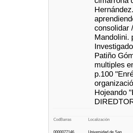
cimarrona 
Hernández.
aprendiendo
consolidar 
Mandolini. 
Investigad
Patiño Góm
multiples e
p.100 "Enr
organizaci
Hojeando "E
DIREDTO
CodBarras
Localización
0000077146
Universidad de San