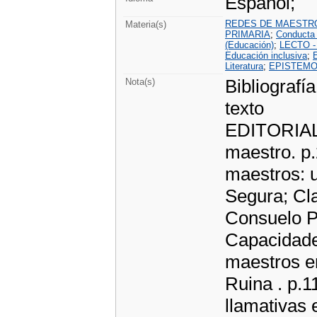
Español;
REDES DE MAESTR
Materia(s)
PRIMARIA
;
Conducta 
(Educación)
;
LECTO -
Educación inclusiva
;
Literatura
;
EPISTEMO
Bibliografía
Nota(s)
texto
EDITORIAL 
maestro. 
maestros: u
Segura; Cla
Consuelo 
Capacidade
maestros en
Ruina . p.1
llamativas 