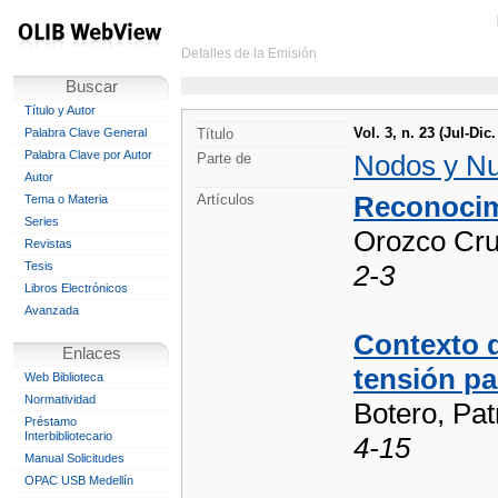
Detalles de la Emisión
Buscar
Título y Autor
Vol. 3, n. 23 (Jul-Dic
Palabra Clave General
Título
Palabra Clave por Autor
Nodos y N
Parte de
Autor
Reconocim
Artículos
Tema o Materia
Series
Orozco Cru
Revistas
Tesis
2-3
Libros Electrónicos
Avanzada
Contexto d
Enlaces
tensión paz
Web Biblioteca
Normatividad
Botero, Pat
Préstamo
Interbibliotecario
4-15
Manual Solicitudes
OPAC USB Medellín