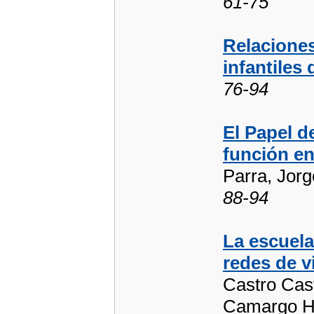
61-75
Relaciones
infantiles
76-94
El Papel de
función en
Parra, Jorg
88-94
La escuel
redes de v
Castro Cast
Camargo Hi