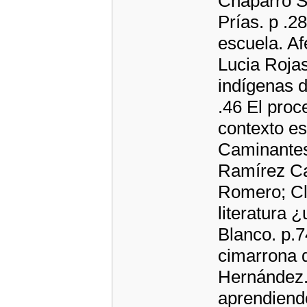
Chaparro S
Prías. p .2
escuela. Af
Lucia Rojas
indígenas d
.46 El proc
contexto esc
Caminantes 
Ramírez Ca
Romero; Cl
literatura 
Blanco. p.
cimarrona 
Hernández.
aprendiendo