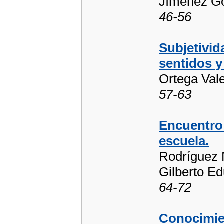
Jímenez G
46-56
Subjetivid
sentidos y
Ortega Val
57-63
Encuentro 
escuela.
Rodríguez M
Gilberto E
64-72
Conocimien