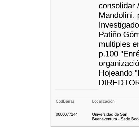
consolidar 
Mandolini. 
Investigad
Patiño Góm
multiples e
p.100 "Enr
organizaci
Hojeando "E
DIREDTO
CodBarras
Localización
0000077144
Universidad de San
Buenaventura - Sede Bog