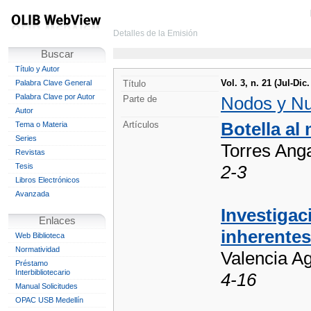
Detalles de la Emisión
Buscar
Título y Autor
Vol. 3, n. 21 (Jul-Dic
Palabra Clave General
Título
Palabra Clave por Autor
Nodos y N
Parte de
Autor
Botella al
Artículos
Tema o Materia
Series
Torres Ang
Revistas
Tesis
2-3
Libros Electrónicos
Avanzada
Investigac
Enlaces
inherentes
Web Biblioteca
Normatividad
Valencia A
Préstamo
Interbibliotecario
4-16
Manual Solicitudes
OPAC USB Medellín