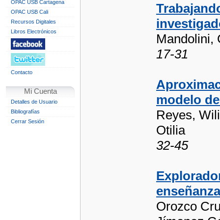
OPAC USB Cartagena
Trabajando
OPAC USB Cali
investigad
Recursos Digitales
Libros Electrónicos
Mandolini, 
17-31
Contacto
Aproximaci
Mi Cuenta
modelo de
Detalles de Usuario
Reyes, Wil
Bibliografías
Cerrar Sesión
Otilia
32-45
Explorador
enseñanza 
Orozco Cru