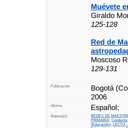
Muévete e
Giraldo Mo
125-128
Red de Mae
astropeda
Moscoso Ra
129-131
Bogotá (Co
Publicación
2006
Español;
Idioma
REDES DE MAESTR
Materia(s)
PRIMARIA
;
Conducta 
(Educación)
;
LECTO -