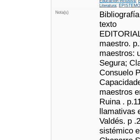
Educación inclusiva
;
Literatura
;
EPISTEMO
Bibliografía
Nota(s)
texto
EDITORIAL 
maestro. 
maestros: u
Segura; Cla
Consuelo 
Capacidade
maestros en
Ruina . p.1
llamativas 
Valdés. p
sistémico e