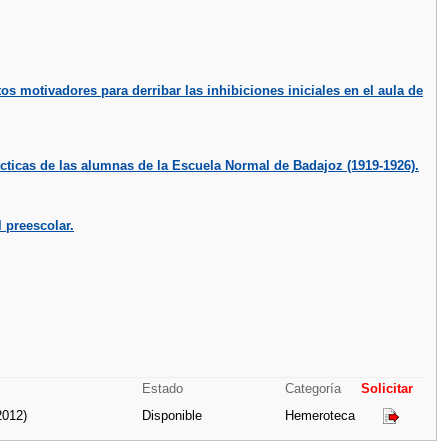
 motivadores para derribar las inhibiciones iniciales en el aula de
cticas de las alumnas de la Escuela Normal de Badajoz (1919-1926).
l preescolar.
Estado
Categoría
Solicitar
2012)
Disponible
Hemeroteca