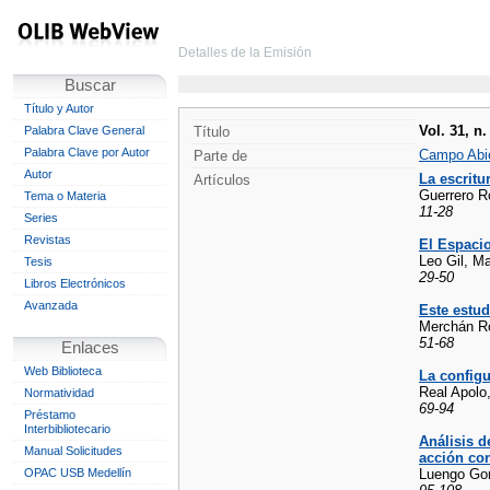
Detalles de la Emisión
Buscar
Título y Autor
Vol. 31, n.
Palabra Clave General
Título
Palabra Clave por Autor
Campo Abie
Parte de
Autor
La escritu
Artículos
Guerrero R
Tema o Materia
11-28
Series
Revistas
El Espaci
Leo Gil, M
Tesis
29-50
Libros Electrónicos
Avanzada
Este estud
Merchán Ro
51-68
Enlaces
Web Biblioteca
La configu
Real Apolo
Normatividad
69-94
Préstamo
Interbibliotecario
Análisis d
Manual Solicitudes
acción co
OPAC USB Medellín
Luengo Gon