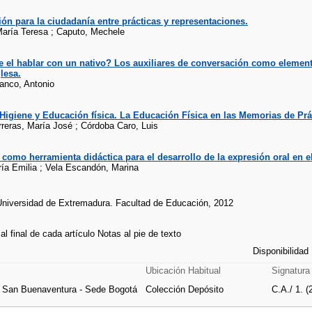
ón para la ciudadanía entre prácticas y representaciones.
aría Teresa ; Caputo, Mechele
 el hablar con un nativo? Los auxiliares de conversación como elementos
lesa.
anco, Antonio
Higiene y Educación física. La Educación Física en las Memorias de Prá
reras, María José ; Córdoba Caro, Luis
o como herramienta didáctica para el desarrollo de la expresión oral en e
ía Emilia ; Vela Escandón, Marina
Universidad de Extremadura. Facultad de Educación, 2012
 al final de cada artículo Notas al pie de texto
Disponibilidad
Ubicación Habitual
Signatura
e San Buenaventura - Sede Bogotá
Colección Depósito
C.A./ 1. (