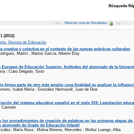
Búsqueda Ráp
Retornar Lista de Resultados
< Ant.
Sig. >
 1 (2012)
rto. Revista de Educación
ra creativa y colectiva en el contexto de las nuevas prácticas culturales
odríguez, Martín ; Martos García, Alberto Eloy
o Europeo de Educación Superior. Actitudes del alumnado de la Univer
aría ; Cubo Delgado, Sixto
io forma parte de otro más amplio cuya finalidad es analizar la influenci
mero, Isabel María ; González Hermosell, Juan de Dios
ración del sistema educativo español en el siglo XIX: Legislación educa
, Carmelo
e los procedimientos de creación de palabras en las primeras etapas de
n alumnado de Grado de Educación Infantil
zález, María Rosa ; Molina Moreno, Mercedes ; Muñoz Luengo, Alba