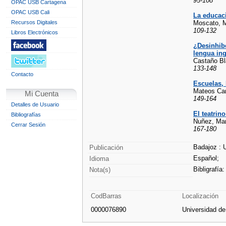
95-108
OPAC USB Cartagena
OPAC USB Cali
La educaci
Recursos Digitales
Moscato, M
109-132
Libros Electrónicos
¿Desinhibe
lengua ing
Castaño Bl
133-148
Contacto
Escuelas, 
Mateos Car
Mi Cuenta
149-164
Detalles de Usuario
El teatrin
Bibliografías
Nuñez, Mar
Cerrar Sesión
167-180
Badajoz : 
Publicación
Español;
Idioma
Bibligrafía:
Nota(s)
CodBarras
Localización
0000076890
Universidad d