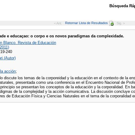
Búsqueda Ráp
Retornar Lista de Resultados
< Ant.
Sig. >
ade e educaçao: o corpo e os novos paradigmas da complexidade.
n Blanco. Revista de Educación
 2011)
219-240
ri (Autor)
la acción
;
lo discute los temas de la corporeidad y la educación en el contexto de la ens
aturales, presentada como una conferencia en el Encuentro Nacional de Prof
 principio se presentan los conceptos de la educación y la corporalidad. En b
digmas de la complejidad y la acción comunicativa. La discusión concluye con l
res de Educación Física y Ciencias Naturales en el tema de la corporalidad e