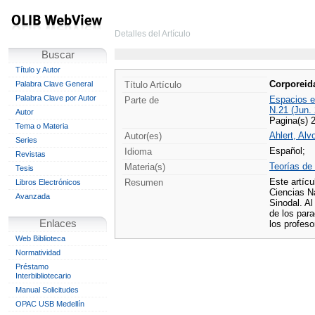
Detalles del Artículo
Buscar
Título y Autor
Corporeid
Palabra Clave General
Título Artículo
Palabra Clave por Autor
Espacios e
Parte de
N.21 (Jun.
Autor
Pagina(s) 
Tema o Materia
Ahlert, Alvo
Autor(es)
Series
Español;
Idioma
Revistas
Teorías de 
Materia(s)
Tesis
Este artícu
Resumen
Libros Electrónicos
Ciencias N
Avanzada
Sinodal. Al
de los para
Enlaces
los profeso
Web Biblioteca
Normatividad
Préstamo
Interbibliotecario
Manual Solicitudes
OPAC USB Medellín