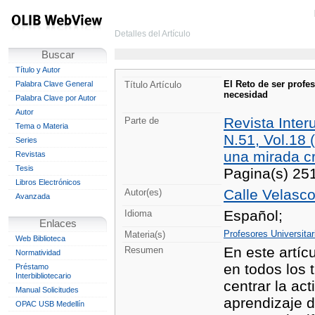
Detalles del Artículo
Buscar
Título y Autor
El Reto de ser profe
Palabra Clave General
Título Artículo
necesidad
Palabra Clave por Autor
Autor
Revista Inter
Parte de
Tema o Materia
N.51, Vol.18 
Series
una mirada cr
Revistas
Tesis
Pagina(s) 25
Libros Electrónicos
Calle Velasco
Autor(es)
Avanzada
Español;
Idioma
Enlaces
Profesores Universitar
Materia(s)
Web Biblioteca
En este artíc
Resumen
Normatividad
en todos los 
Préstamo
Interbibliotecario
centrar la ac
Manual Solicitudes
aprendizaje d
OPAC USB Medellín