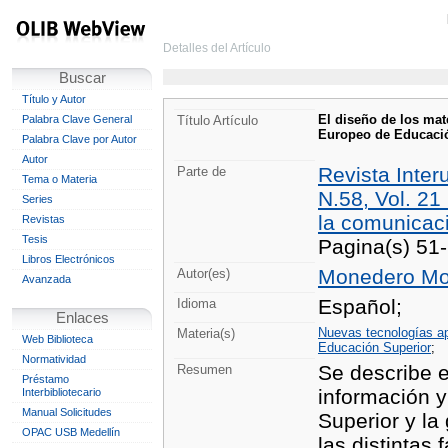
Detalles del Artículo
Buscar
Título y Autor
El diseño de los mat
Palabra Clave General
Título Artículo
Europeo de Educació
Palabra Clave por Autor
Autor
Revista Inter
Parte de
Tema o Materia
N.58, Vol. 21
Series
la comunicac
Revistas
Tesis
Pagina(s) 51
Libros Electrónicos
Monedero Moy
Autor(es)
Avanzada
Español;
Idioma
Enlaces
Nuevas tecnologías ap
Materia(s)
Web Biblioteca
Educación Superior
;
Normatividad
Se describe e
Resumen
Préstamo
información 
Interbibliotecario
Manual Solicitudes
Superior y la
OPAC USB Medellín
las distintas