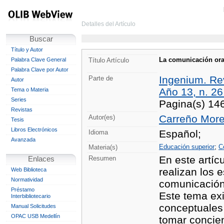
Detalles del Artículo
Buscar
Título y Autor
La comunicación oral
Palabra Clave General
Título Artículo
Palabra Clave por Autor
Ingenium. Rev
Parte de
Autor
Año 13, n. 26
Tema o Materia
Series
Pagina(s) 14
Revistas
Carreño Moren
Autor(es)
Tesis
Libros Electrónicos
Español;
Idioma
Avanzada
Educación superior
;
C
Materia(s)
En este artíc
Resumen
Enlaces
realizan los 
Web Biblioteca
Normatividad
comunicación 
Préstamo
Este tema ex
Interbibliotecario
conceptuales 
Manual Solicitudes
OPAC USB Medellín
tomar concien