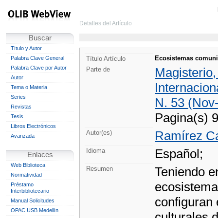
Detalles del Artículo
Buscar
Título y Autor
Ecosistemas comuni
Palabra Clave General
Título Artículo
Palabra Clave por Autor
Magisterio
Parte de
Autor
Internacion
Tema o Materia
Series
N. 53 (Nov-
Revistas
Pagina(s) 
Tesis
Libros Electrónicos
Ramírez Ca
Autor(es)
Avanzada
Español;
Idioma
Enlaces
Web Biblioteca
Teniendo en
Resumen
Normatividad
ecosistema
Préstamo
Interbibliotecario
configuran 
Manual Solicitudes
OPAC USB Medellín
culturales 