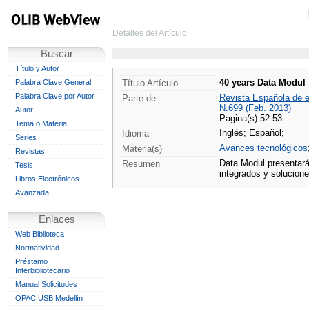
Detalles del Artículo
Buscar
Título y Autor
40 years Data Modul
Palabra Clave General
Título Artículo
Palabra Clave por Autor
Revista Española de e
Parte de
N.699 (Feb. 2013)
Autor
Pagina(s) 52-53
Tema o Materia
Inglés;
Español;
Idioma
Series
Avances tecnológicos
Materia(s)
Revistas
Data Modul presentará 
Resumen
Tesis
integrados y solucion
Libros Electrónicos
Avanzada
Enlaces
Web Biblioteca
Normatividad
Préstamo
Interbibliotecario
Manual Solicitudes
OPAC USB Medellín