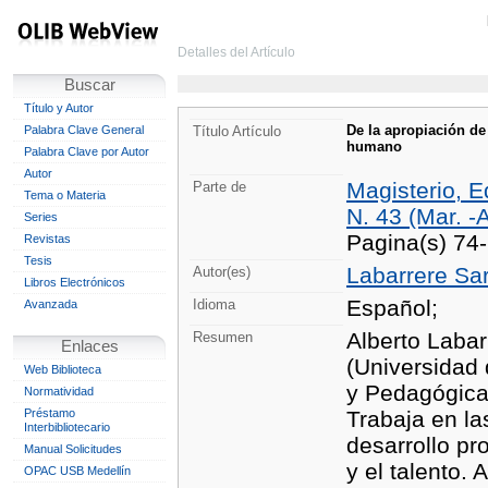
Detalles del Artículo
Buscar
Título y Autor
De la apropiación de
Palabra Clave General
Título Artículo
humano
Palabra Clave por Autor
Autor
Magisterio, E
Parte de
Tema o Materia
N. 43 (Mar. -
Series
Pagina(s) 74
Revistas
Tesis
Labarrere Sar
Autor(es)
Libros Electrónicos
Español;
Idioma
Avanzada
Alberto Labar
Resumen
Enlaces
(Universidad 
Web Biblioteca
y Pedagógica
Normatividad
Préstamo
Trabaja en la
Interbibliotecario
desarrollo pro
Manual Solicitudes
y el talento.
OPAC USB Medellín