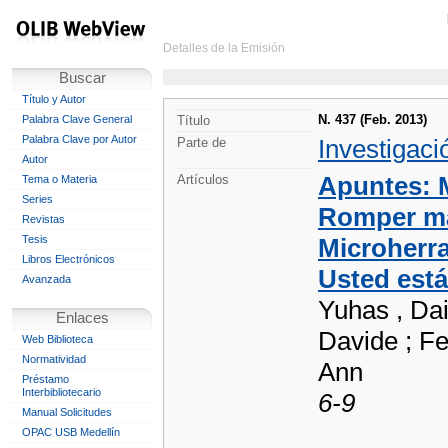
Detalles de la Emisión
Buscar
Título y Autor
N. 437 (Feb. 2013)
Palabra Clave General
Título
Palabra Clave por Autor
Investigaci
Parte de
Autor
Apuntes: M
Artículos
Tema o Materia
Series
Romper má
Revistas
Tesis
Microherra
Libros Electrónicos
Usted está
Avanzada
Yuhas , Dai
Enlaces
Davide ; Fe
Web Biblioteca
Normatividad
Ann
Préstamo
Interbibliotecario
6-9
Manual Solicitudes
OPAC USB Medellín