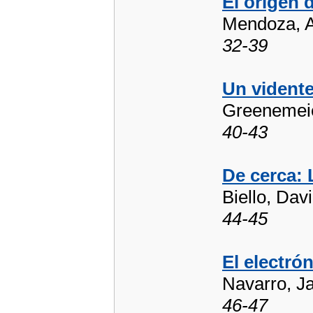
El origen 
Mendoza, A
32-39
Un vidente
Greenemeie
40-43
De cerca: 
Biello, Dav
44-45
El electrón
Navarro, 
46-47