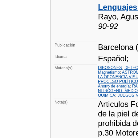
Lenguajes n
Rayo, Agus
90-92
Barcelona (
Publicación
Español;
Idioma
DIBOSONES
;
DETEC
Materia(s)
Magnetismo
;
ASTRO
LA OPONENCIA VIS
PROCESO POLÍTICO
Ahorro de energía
;
RA
NITRÓGENO- MEDIO
QUÍMICA
;
JUEGOS 
Articulos F
Nota(s)
de la piel 
prohibida d
p.30 Motore