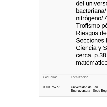
del univers
bacteriana/
nitrógeno/
Trofismo pó
Riesgos del
Secciones 
Ciencia y S
cerca. p.38
matématicos
CodBarras
Localización
0000075777
Universidad de San
Buenaventura - Sede Bog