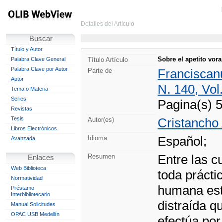
Detalles del Artículo
Buscar
Título y Autor
Sobre el apetito vor
Palabra Clave General
Título Artículo
Palabra Clave por Autor
Franciscanu
Parte de
Autor
N. 140, Vol
Tema o Materia
Series
Pagina(s) 
Revistas
Tesis
Cristancho 
Autor(es)
Libros Electrónicos
Español;
Idioma
Avanzada
Entre las 
Resumen
Enlaces
Web Biblioteca
toda práctic
Normatividad
humana está
Préstamo
Interbibliotecario
distraída q
Manual Solicitudes
OPAC USB Medellín
efectúa por 