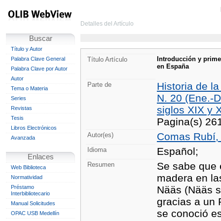
Detalles del Artículo
Buscar
Título y Autor
Introducción y prime
Palabra Clave General
Título Artículo
en España
Palabra Clave por Autor
Autor
Historia de la
Parte de
Tema o Materia
N. 20 (Ene.-D
Series
siglos XIX y 
Revistas
Tesis
Pagina(s) 26
Libros Electrónicos
Comas Rubí, 
Autor(es)
Avanzada
Español;
Idioma
Enlaces
Se sabe que e
Resumen
Web Biblioteca
madera en la
Normatividad
Préstamo
Nääs (Nääs sl
Interbibliotecario
gracias a un 
Manual Solicitudes
se conoció es
OPAC USB Medellín