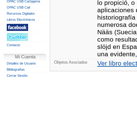
lo propició, 
OPAC USB Cartagena
OPAC USB Cali
aplicaciones 
Recursos Digitales
historiografí
Libros Electrónicos
numerosa docu
Nääs (Suecia)
como resultad
Contacto
slöjd en Espa
una evidente, 
Mi Cuenta
Ver libro elec
Objetos Asociados
Detalles de Usuario
Bibliografías
Cerrar Sesión