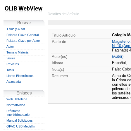
Detalles del Artículo
Buscar
Título y Autor
Colegio M
Palabra Clave General
Título Artículo
Palabra Clave por Autor
Magisterio
Parte de
N. 10 (Ago
Autor
Pagina(s) 
Tema o Materia
(Autor)
Autor(es)
Series
Español;
Idioma
Revistas
País: Colo
Nota(s)
Tesis
Alma de Cr
Resumen
Libros Electrónicos
la Cripta d
Avanzada
con ellos s
pólvora de
Enlaces
los satélit
adivinarse 
Web Biblioteca
Normatividad
Préstamo
Interbibliotecario
Manual Solicitudes
OPAC USB Medellín