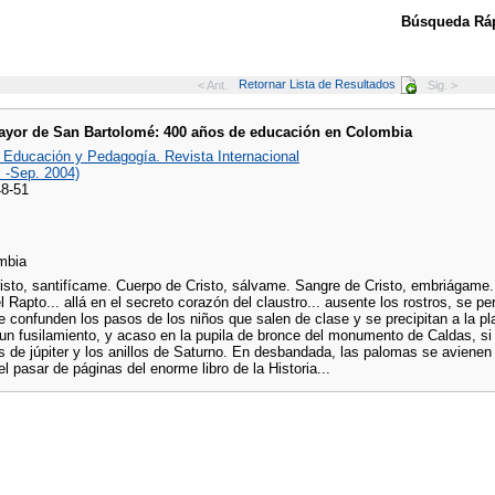
Búsqueda Ráp
Retornar Lista de Resultados
< Ant.
Sig. >
ayor de San Bartolomé: 400 años de educación en Colombia
, Educación y Pedagogía. Revista Internacional
. -Sep. 2004)
48-51
mbia
isto, santifícame. Cuerpo de Cristo, sálvame. Sangre de Cristo, embriágame..
el Rapto... allá en el secreto corazón del claustro... ausente los rostros, se p
e confunden los pasos de los niños que salen de clase y se precipitan a la pla
 un fusilamiento, y acaso en la pupila de bronce del monumento de Caldas, s
es de júpiter y los anillos de Saturno. En desbandada, las palomas se avienen
el pasar de páginas del enorme libro de la Historia...