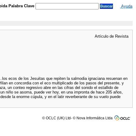
ida Palabra Clave
Ayuda
Artículo de Revista
.los ecos de los Jesuitas que repiten la salmodia ignaciana resuenan en
erfilan en concordia con el eco multiplicado de los pasos del presente, y
za, un conteo regresivo abre en las cifras del sonido el estallido de
i un niño se asoma, puede ver hoy, en una impronta de hace 205 años,
 desde la enorme cúpula, y en el latir reverberante de su vuelo puede
© OCLC (UK) Ltd- © Nova Informática Ltda