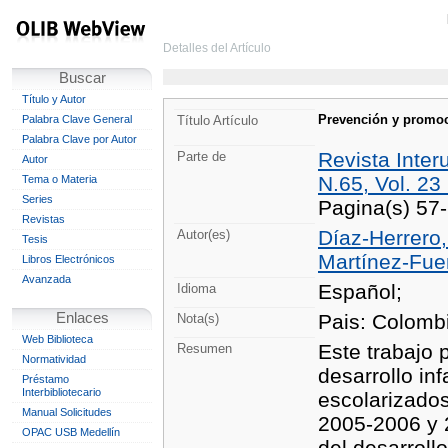
Detalles del Artículo
Buscar
Título y Autor
Prevención y promoci
Palabra Clave General
Título Artículo
Palabra Clave por Autor
Revista Inter
Parte de
Autor
N.65, Vol. 23
Tema o Materia
Series
Pagina(s) 57
Revistas
Díaz-Herrero,
Autor(es)
Tesis
Martínez-Fuen
Libros Electrónicos
Avanzada
Español;
Idioma
Enlaces
Pais: Colomb
Nota(s)
Web Biblioteca
Este trabajo
Resumen
Normatividad
desarrollo inf
Préstamo
Interbibliotecario
escolarizados
Manual Solicitudes
2005-2006 y 
OPAC USB Medellín
del desarroll