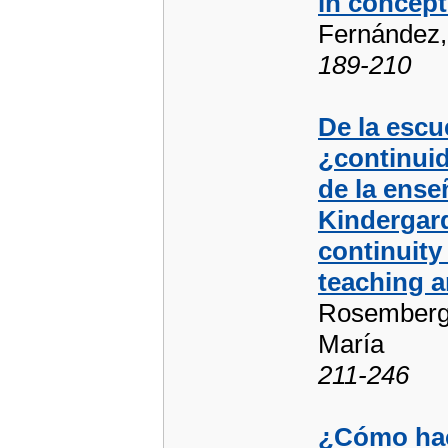
in concept
Fernández,
189-210
De la escue
¿continuid
de la ense
Kindergard
continuity 
teaching a
Rosemberg,
María
211-246
¿Cómo hac