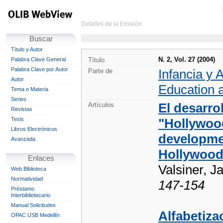
Detalles de la Emisión
Buscar
Título y Autor
N. 2, Vol. 27 (2004)
Palabra Clave General
Título
Palabra Clave por Autor
Infancia y 
Parte de
Autor
Education 
Tema o Materia
Series
El desarrol
Artículos
Revistas
Tesis
"Hollywood
Libros Electrónicos
developmen
Avanzada
Hollywoodi
Enlaces
Valsiner, J
Web Biblioteca
Normatividad
147-154
Préstamo
Interbibliotecario
Manual Solicitudes
Alfabetiza
OPAC USB Medellín