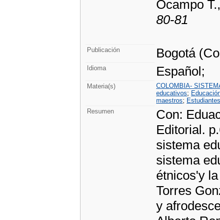
Ocampo T.,
80-81
Bogotá (Co
Publicación
Español;
Idioma
COLOMBIA- SISTEM
Materia(s)
educativos
;
Educación 
maestros
;
Estudiante
Con: Eduaca
Resumen
Editorial. 
sistema edu
sistema edu
étnicos'y l
Torres Gon
y afrodesc