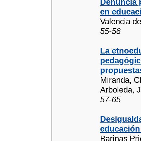
Denuncia p
en educaci
Valencia d
55-56
La etnoedu
pedagógica
propuestas
Miranda, C
Arboleda, 
57-65
Desigualda
educación 
Barinas Pri