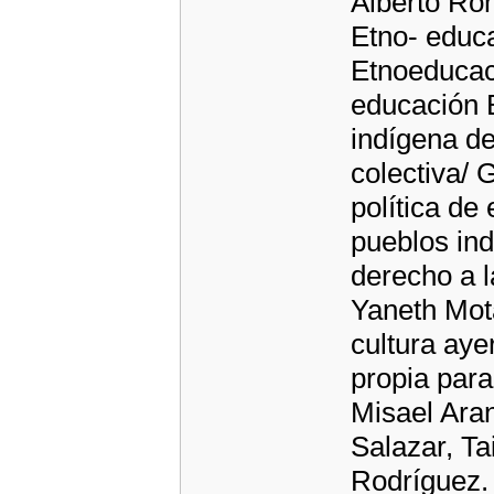
Alberto Ro
Etno- educa
Etnoeducac
educación B
indígena d
colectiva/ 
política de
pueblos ind
derecho a l
Yaneth Mot
cultura aye
propia para
Misael Ara
Salazar, T
Rodríguez. 