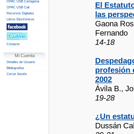
OPAC USB Cartagena
El Estatut
OPAC USB Cali
las perspe
Recursos Digitales
Libros Electrónicos
Gaona Rosa
Fernando
14-18
Contacto
Mi Cuenta
Despedagog
Detalles de Usuario
profesión 
Bibliografías
Cerrar Sesión
2002
Ávila B., J
19-28
¿Un estat
Dussán Cal