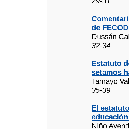
29-31
Comentario
de FECOD
Dussán Cal
32-34
Estatuto d
setamos h
Tamayo Val
35-39
El estatut
educación
Niño Avend