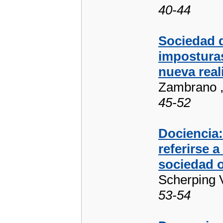
40-44
Sociedad d
imposturas
nueva real
Zambrano 
45-52
Dociencia:
referirse 
sociedad o
Scherping V
53-54