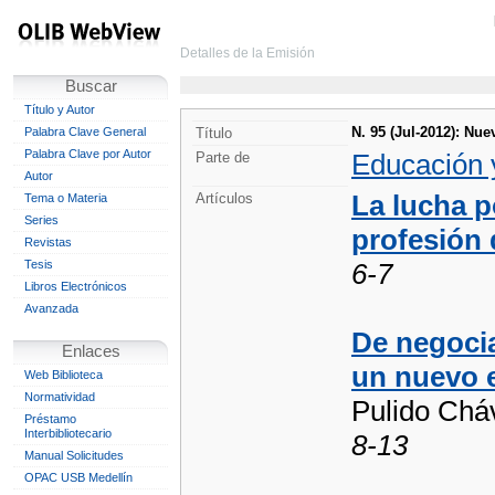
Detalles de la Emisión
Buscar
Título y Autor
N. 95 (Jul-2012): Nue
Palabra Clave General
Título
Palabra Clave por Autor
Educación 
Parte de
Autor
La lucha p
Artículos
Tema o Materia
Series
profesión
Revistas
Tesis
6-7
Libros Electrónicos
Avanzada
De negoci
Enlaces
un nuevo e
Web Biblioteca
Normatividad
Pulido Chá
Préstamo
Interbibliotecario
8-13
Manual Solicitudes
OPAC USB Medellín