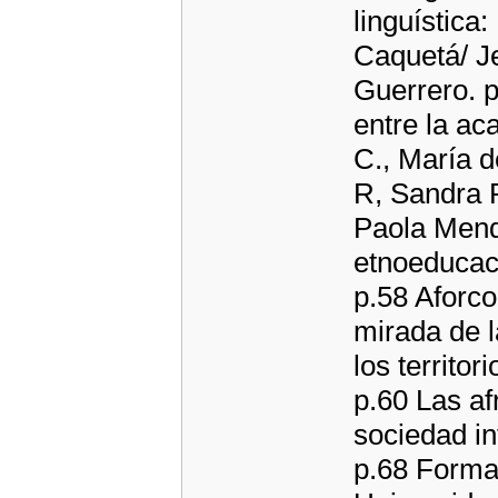
linguística
Caquetá/ J
Guerrero. p
entre la ac
C., María d
R, Sandra P
Paola Mendo
etnoeducac
p.58 Aforco
mirada de l
los territo
p.60 Las af
sociedad in
p.68 Forma