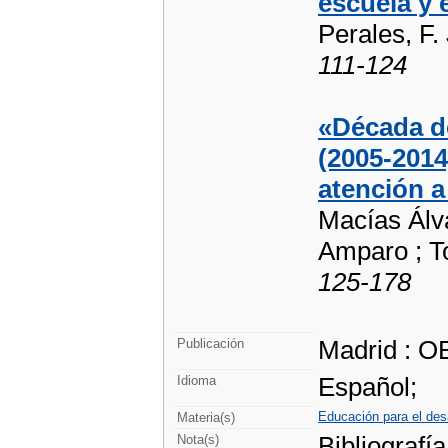
escuela y 
Perales, F. 
111-124
«Década de
(2005-2014
atención a
Macías Álva
Amparo ; T
125-178
Madrid : O
Publicación
Español;
Idioma
Educación para el desa
Materia(s)
Bibliografía
Nota(s)