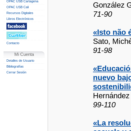
OPAC USB Cartagena
González G
OPAC USB Cali
71-90
Recursos Digitales
Libros Electrónicos
«Isto não 
Sato, Mich
Contacto
91-98
Mi Cuenta
Detalles de Usuario
«Educación
Bibliografías
Cerrar Sesión
nuevo bajo
sostenibil
Hernández
99-110
«La resolu