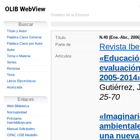
Detalles de la Emisión
Buscar
Título y Autor
N.40 (Ene.-Abr., 2006
Palabra Clave General
Título
Palabra Clave por Autor
Revista Ib
Parte de
Autor
«Educación
Artículos
Tema o Materia
Series
evaluación
Revistas
Tesis
2005-2014
Libros Electrónicos
Gutiérrez, 
Avanzada
25-70
Enlaces
Web Biblioteca
Normatividad
«Imaginari
Préstamo
Interbibliotecario
ambientale
Manual Solicitudes
una nueva 
OPAC USB Medellín