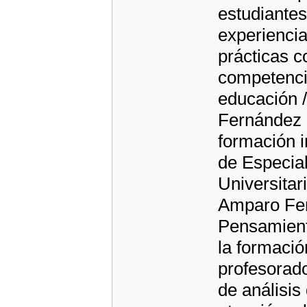
estudiantes
experiencia
prácticas c
competencia
educación /
Fernández 
formación in
de Especial
Universitar
Amparo Fer
Pensamient
la formació
profesorado
de análisis