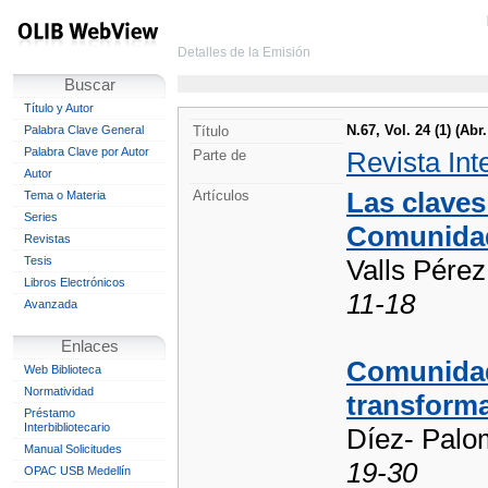
Detalles de la Emisión
Buscar
Título y Autor
N.67, Vol. 24 (1) (A
Palabra Clave General
Título
Palabra Clave por Autor
Revista Int
Parte de
Autor
Las claves
Artículos
Tema o Materia
Series
Comunidad
Revistas
Tesis
Valls Pérez
Libros Electrónicos
11-18
Avanzada
Enlaces
Comunidad
Web Biblioteca
Normatividad
transforma
Préstamo
Interbibliotecario
Díez- Palo
Manual Solicitudes
19-30
OPAC USB Medellín