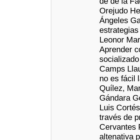
de de la F
Orejudo He
Ángeles Gar
estrategias
Leonor Marg
Aprender c
socializado
Camps Llaur
no es fácil 
Quílez, Ma
Gándara Gó
Luis Cortés
través de p
Cervantes 
altenativa 