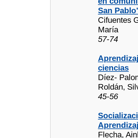
en comunid
San Pablo
Cifuentes 
María
57-74
Aprendizaj
ciencias
Díez- Palom
Roldán, Sil
45-56
Socializac
Aprendiza
Flecha, Ainh