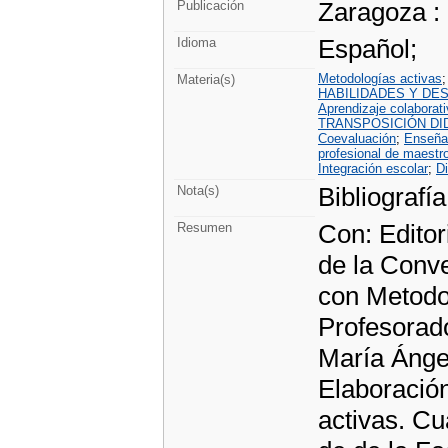
Zaragoza :
Publicación
Español;
Idioma
Metodologías activas
Materia(s)
HABILIDADES Y DE
Aprendizaje colaborat
TRANSPOSICIÓN DI
Coevaluación
;
Enseña
profesional de maestr
Integración escolar
;
D
Bibliografía
Nota(s)
Con: Editor
Resumen
de la Conve
con Metodo
Profesorad
María Ánge
Elaboración
activas. Cu