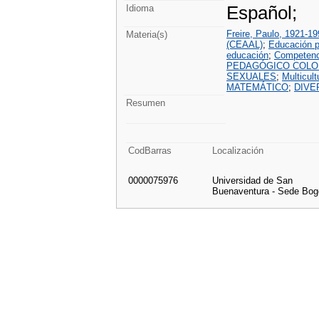
Español;
Idioma
Freire, Paulo, 1921-19
Materia(s)
(CEAAL)
;
Educación p
educación
;
Competenc
PEDAGÓGICO COLO
SEXUALES
;
Multicult
MATEMÁTICO
;
DIVE
Resumen
CodBarras
Localización
0000075976
Universidad de San
Buenaventura - Sede Bog