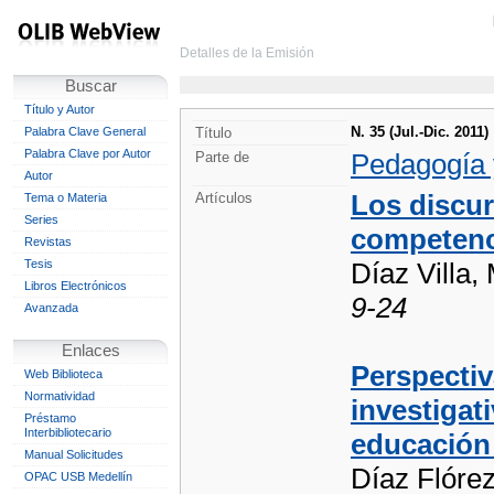
Detalles de la Emisión
Buscar
Título y Autor
N. 35 (Jul.-Dic. 2011)
Palabra Clave General
Título
Palabra Clave por Autor
Pedagogía 
Parte de
Autor
Los discur
Artículos
Tema o Materia
Series
competenci
Revistas
Tesis
Díaz Villa,
Libros Electrónicos
9-24
Avanzada
Enlaces
Perspectiv
Web Biblioteca
Normatividad
investigat
Préstamo
Interbibliotecario
educación
Manual Solicitudes
Díaz Flórez
OPAC USB Medellín