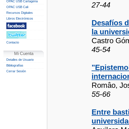
OPAC USB Cartagena
27-44
OPAC USB Cali
Recursos Digitales
Libros Electrónicos
Desafíos de
la univers
Castro Góm
Contacto
45-54
Mi Cuenta
Detalles de Usuario
"Epistemo
Bibliografías
Cerrar Sesión
internacio
Româo, Jos
55-66
Entre bast
universida