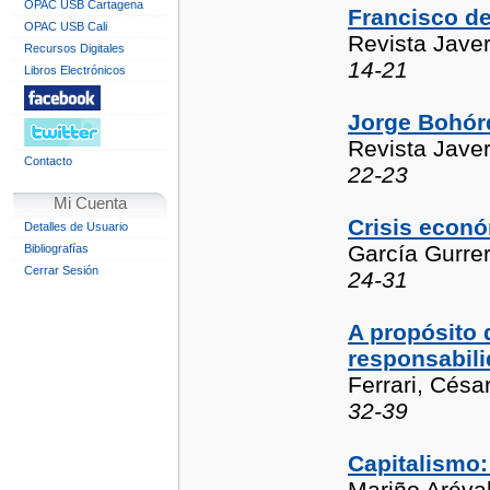
OPAC USB Cartagena
Francisco de
OPAC USB Cali
Revista Jave
Recursos Digitales
14-21
Libros Electrónicos
Jorge Bohór
Revista Jave
Contacto
22-23
Mi Cuenta
Crisis econó
Detalles de Usuario
García Gurre
Bibliografías
Cerrar Sesión
24-31
A propósito 
responsabil
Ferrari, César
32-39
Capitalismo
Mariño Aréval