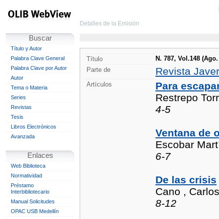
Detalles de la Emisión
Buscar
Título y Autor
N. 787, Vol.148 (Ago.
Palabra Clave General
Título
Palabra Clave por Autor
Revista Jave
Parte de
Autor
Para escapar 
Artículos
Tema o Materia
Restrepo Torr
Series
4-5
Revistas
Tesis
Libros Electrónicos
Ventana de 
Avanzada
Escobar Mart
6-7
Enlaces
Web Biblioteca
Normatividad
De las crisis
Préstamo
Cano , Carlo
Interbibliotecario
8-12
Manual Solicitudes
OPAC USB Medellín