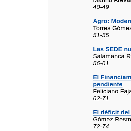
40-49
Agro: Modern
Torres Gómez,
51-55
Las SEDE nu
Salamanca Ro
56-61
El Financiam
pendiente
Feliciano Faj
62-71
El déficit d
Gómez Restrep
72-74