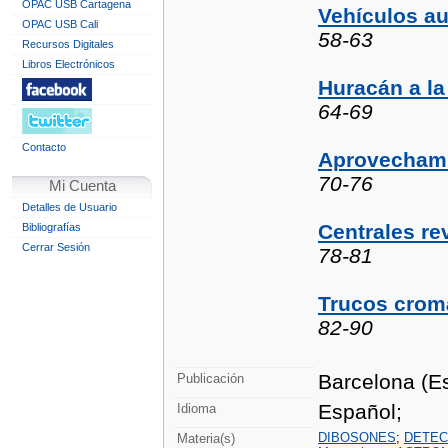
OPAC USB Cartagena
Vehículos a
OPAC USB Cali
58-63
Recursos Digitales
Libros Electrónicos
Huracán a la
64-69
Contacto
Aprovechami
70-76
Mi Cuenta
Detalles de Usuario
Centrales re
Bibliografías
Cerrar Sesión
78-81
Trucos cromá
82-90
Barcelona (Es
Publicación
Español;
Idioma
DIBOSONES
;
DETEC
Materia(s)