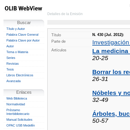
Detalles de la Emisión
Buscar
Título y Autor
N. 430 (Jul. 2012):
Palabra Clave General
Título
Palabra Clave por Autor
Investigación
Parte de
Autor
La medicina 
Artículos
Tema o Materia
20-25
Series
Revistas
Tesis
Borrar los r
Libros Electrónicos
26-31
Avanzada
Nóbeles y n
Enlaces
32-49
Web Biblioteca
Normatividad
Préstamo
Árboles, buc
Interbibliotecario
50-57
Manual Solicitudes
OPAC USB Medellín