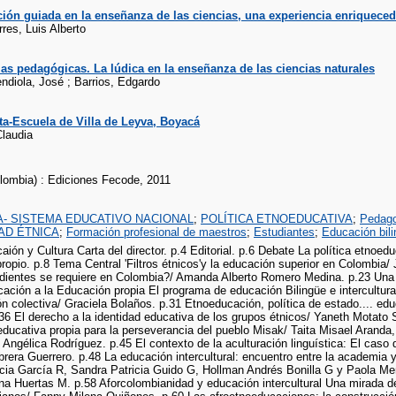
ión guiada en la enseñanza de las ciencias, una experiencia enriquece
res, Luis Alberto
as pedagógicas. La lúdica en la enseñanza de las ciencias naturales
ndiola, José ; Barrios, Edgardo
a-Escuela de Villa de Leyva, Boyacá
Claudia
lombia) : Ediciones Fecode, 2011
- SISTEMA EDUCATIVO NACIONAL
;
POLÍTICA ETNOEDUCATIVA
;
Pedag
AD ÉTNICA
;
Formación profesional de maestros
;
Estudiantes
;
Educación bil
ión y Cultura Carta del director. p.4 Editorial. p.6 Debate La política etnoed
ropio. p.8 Tema Central 'Filtros étnicos'y la educación superior en Colombia
dientes se requiere en Colombia?/ Amanda Alberto Romero Medina. p.23 Una mi
ación a la Educación propia El programa de educación Bilingüe e intercultura
n colectiva/ Graciela Bolaños. p.31 Etnoeducación, política de estado.... ed
.36 El derecho a la identidad educativa de los grupos étnicos/ Yaneth Motato
educativa propia para la perseverancia del pueblo Misak/ Taita Misael Aran
Angélica Rodríguez. p.45 El contexto de la aculturación linguística: El cas
era Guerrero. p.48 La educación intercultural: encuentro entre la academia y 
icia García R, Sandra Patricia Guido G, Hollman Andrés Bonilla G y Paola Me
a Huertas M. p.58 Aforcolombianidad y educación intercultural Una mirada de 