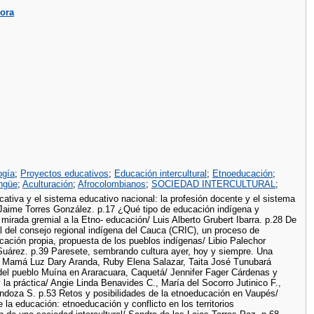
dora
ogía
;
Proyectos educativos
;
Educación intercultural
;
Etnoeducación
;
ingüe
;
Aculturación
;
Afrocolombianos
;
SOCIEDAD INTERCULTURAL
;
ucativa y el sistema educativo nacional: la profesión docente y el sistema
/ Jaime Torres González. p.17 ¿Qué tipo de educación indígena y
rada gremial a la Etno- educación/ Luis Alberto Grubert Ibarra. p.28 De
l del consejo regional indígena del Cauca (CRIC), un proceso de
ucación propia, propuesta de los pueblos indígenas/ Libio Palechor
 Suárez. p.39 Paresete, sembrando cultura ayer, hoy y siempre. Una
da, Mamá Luz Dary Aranda, Ruby Elena Salazar, Taita José Tunubará
o del pueblo Muína en Araracuara, Caquetá/ Jennifer Fager Cárdenas y
la práctica/ Angie Linda Benavides C., María del Socorro Jutinico F.,
ndoza S. p.53 Retos y posibilidades de la etnoeducación en Vaupés/
la educación: etnoeducación y conflicto en los territorios