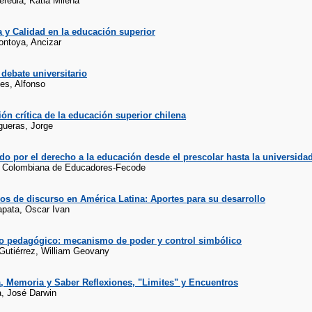
eredia, Katia Milena
 y Calidad en la educación superior
ntoya, Ancizar
 debate universitario
es, Alfonso
ón crítica de la educación superior chilena
gueras, Jorge
do por el derecho a la educación desde el prescolar hasta la universida
n Colombiana de Educadores-Fecode
os de discurso en América Latina: Aportes para su desarrollo
pata, Oscar Ivan
so pedagógico: mecanismo de poder y control simbólico
Gutiérrez, William Geovany
, Memoria y Saber Reflexiones, "Limites" y Encuentros
a, José Darwin